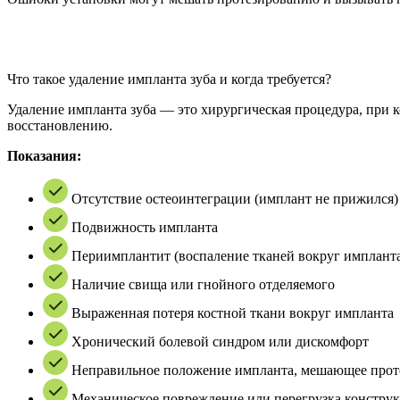
Что такое удаление импланта зуба и когда требуется?
Удаление импланта зуба
— это хирургическая процедура, при к
восстановлению.
Показания:
Отсутствие остеоинтеграции (имплант не прижился)
Подвижность импланта
Периимплантит (воспаление тканей вокруг имплант
Наличие свища или гнойного отделяемого
Выраженная потеря костной ткани вокруг импланта
Хронический болевой синдром или дискомфорт
Неправильное положение импланта, мешающее про
Механическое повреждение или перегрузка констру