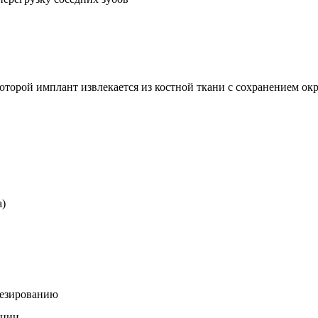
оторой имплант извлекается из костной ткани с сохранением о
а)
тезированию
кции