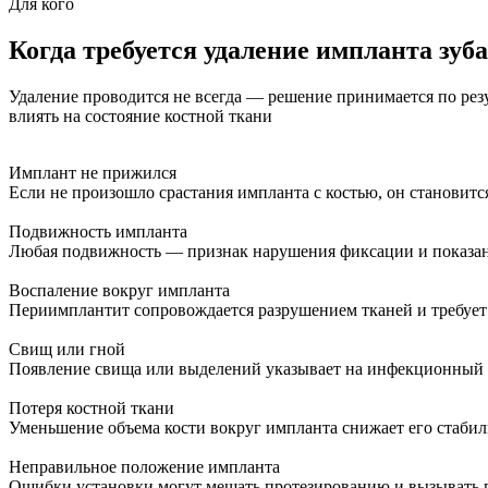
Для кого
Когда требуется удаление импланта зуба
Удаление проводится не всегда — решение принимается по рез
влиять на состояние костной ткани
Имплант не прижился
Если не произошло срастания импланта с костью, он станови
Подвижность импланта
Любая подвижность — признак нарушения фиксации и показан
Воспаление вокруг импланта
Периимплантит сопровождается разрушением тканей и требует 
Свищ или гной
Появление свища или выделений указывает на инфекционный пр
Потеря костной ткани
Уменьшение объема кости вокруг импланта снижает его стабиль
Неправильное положение импланта
Ошибки установки могут мешать протезированию и вызывать п