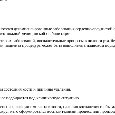
носятся декомпенсированные заболевания сердечно-сосудистой 
 неотложной медицинской стабилизации.
еских заболеваний, воспалительные процессы в полости рта, б
вки пациента процедура может быть выполнена в плановом поряд
ом состояния кости и причины удаления.
анее подбирается под клиническую ситуацию.
тепени фиксации импланта в кости, наличия воспаления и объем
вокруг него сформировался воспалительный процесс или произош