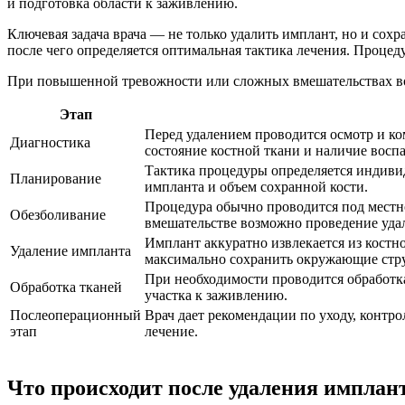
и подготовка области к заживлению.
Ключевая задача врача — не только удалить имплант, но и сох
после чего определяется оптимальная тактика лечения. Процед
При повышенной тревожности или сложных вмешательствах воз
Этап
Перед удалением проводится осмотр и к
Диагностика
состояние костной ткани и наличие восп
Тактика процедуры определяется индиви
Планирование
импланта и объем сохранной кости.
Процедура обычно проводится под мест
Обезболивание
вмешательстве возможно проведение удал
Имплант аккуратно извлекается из костн
Удаление импланта
максимально сохранить окружающие стр
При необходимости проводится обработка
Обработка тканей
участка к заживлению.
Послеоперационный
Врач дает рекомендации по уходу, контр
этап
лечение.
Что происходит после
удаления имплант