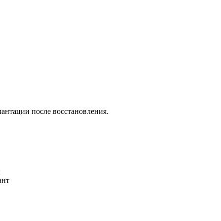
антации после восстановления.
ы
ант