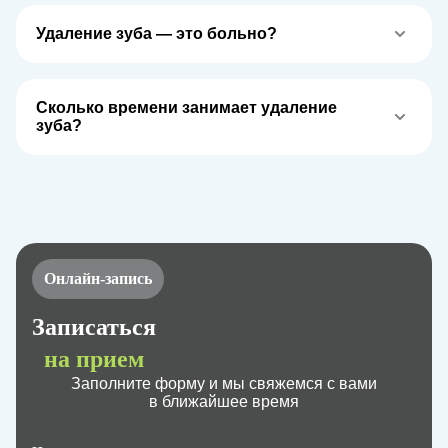
Удаление зуба — это больно?
Нет, процедура проводится под местной анестезией,
поэтому пациент не чувствует боли. После удаления
возможен лёгкий дискомфорт, который быстро проходит
Сколько времени занимает удаление
благодаря нашим рекомендациям и контролю врача.
зуба?
В среднем процедура длится от 10 до 30 минут, в
зависимости от сложности. При удалении зубов
мудрости или воспалённых корней время может
увеличиться, но всё проходит комфортно и под полным
контролем хирурга.
Онлайн-запись
Записаться
на прием
Заполните форму и мы свяжемся с вами
в ближайшее время