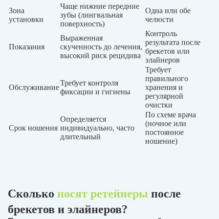
Чаще нижние передние
Зона
Одна или обе
зубы (лингвальная
установки
челюсти
поверхность)
Контроль
Выраженная
результата после
Показания
скученность до лечения,
брекетов или
высокий риск рецидива
элайнеров
Требует
правильного
Требует контроля
Обслуживание
хранения и
фиксации и гигиены
регулярной
очистки
По схеме врача
Определяется
(ночное или
Срок ношения
индивидуально, часто
постоянное
длительный
ношение)
Сколько
носят ретейнеры
после
брекетов и элайнеров?