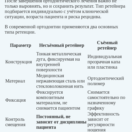
После завершения ортодонтического лечения важно не
только выровнять, но и сохранить результат. Тип ретейнера
подбирается индивидуально с учётом клинической
ситуации, возраста пациента и риска рецидива.
В современной ортодонтии применяются два основных
типа ретенции.
Съёмный
Параметр
Несъёмный ретейнер
ретейнер
Тонкая металлическая
Индивидуальная
дуга, фиксируемая на
Конструкция
прозрачная капа
внутренней
или пластинка
поверхности
Медицинская
Ортодонтический
Материал
нержавеющая сталь или
полимер
стекловолоконная нить
Фиксируется
Снимается
композитным
самостоятельно по
Фиксация
материалом, не
назначенному
снимается пациентом
графику
Эффективность
Постоянный, не
Контроль
зависит от
зависит от дисциплины
смещения
регулярности
пациента
ношения