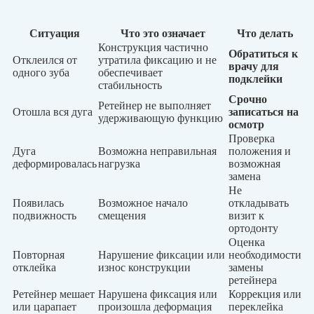
Ситуация
Что это означает
Что делать
Конструкция частично
Обратиться к
Отклеился от
утратила фиксацию и не
врачу для
одного зуба
обеспечивает
подклейки
стабильность
Срочно
Ретейнер не выполняет
Отошла вся дуга
записаться на
удерживающую функцию
осмотр
Проверка
Дуга
Возможна неправильная
положения и
деформировалась
нагрузка
возможная
замена
Не
Появилась
Возможное начало
откладывать
подвижность
смещения
визит к
ортодонту
Оценка
Повторная
Нарушение фиксации или
необходимости
отклейка
износ конструкции
замены
ретейнера
Ретейнер мешает
Нарушена фиксация или
Коррекция или
или царапает
произошла деформация
переклейка